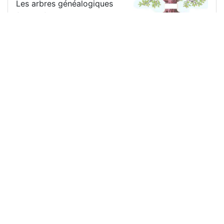
Les arbres généalogiques
font enfin leur apparition sur
les différents portails BDE !!
Vous pouvez les voir sur
chaque fiche de l'annuaire.
Lire la suite…
Voir plus d'articles
© 2000-2026
Associations
À propos
étudiantes
L'équipe
de l'INP-Toulouse
Contacts
ENSEEIHT
ENSAT