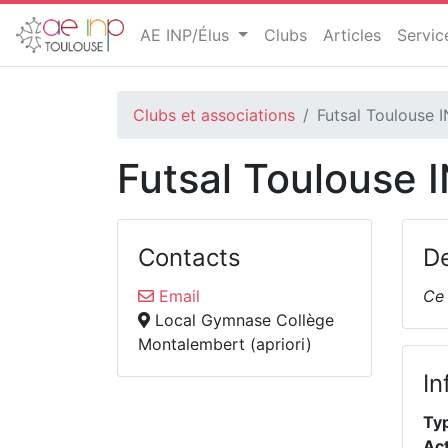
AE INP/Élus
Clubs
Articles
Servi
Clubs et associations
Futsal Toulouse 
Futsal Toulouse 
Contacts
De
Email
Ce 
Local Gymnase Collège
Montalembert (apriori)
In
Ty
Act