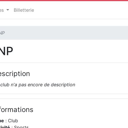
ces
Billetterie
INP
INP
scription
club n'a pas encore de description
formations
pe
: Club
ivité
: Sports