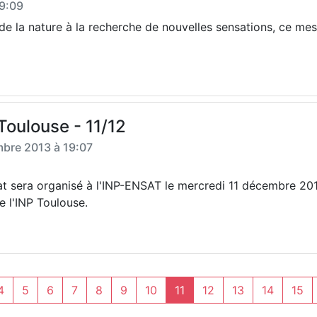
9:09
de la nature à la recherche de nouvelles sensations, ce mes
Toulouse - 11/12
bre 2013 à 19:07
iat sera organisé à l'INP-ENSAT le mercredi 11 décembre 20
e l'INP Toulouse.
4
5
6
7
8
9
10
11
12
13
14
15
(current)