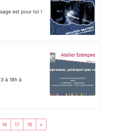
sage est pour toi !
13 à 18h à
16
17
18
»