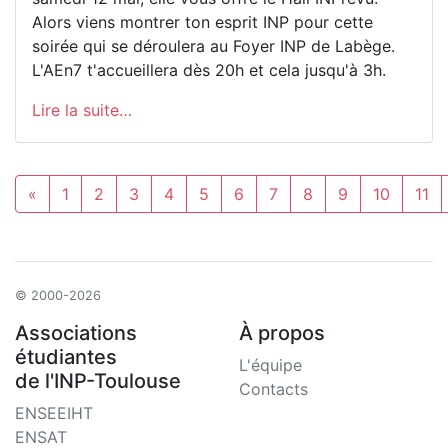
Alors viens montrer ton esprit INP pour cette
soirée qui se déroulera au Foyer INP de Labège.
L'AEn7 t'accueillera dès 20h et cela jusqu'à 3h.
Lire la suite…
«
1
2
3
4
5
6
7
8
9
10
11
© 2000-2026
Associations
À propos
étudiantes
L'équipe
de l'INP-Toulouse
Contacts
ENSEEIHT
ENSAT